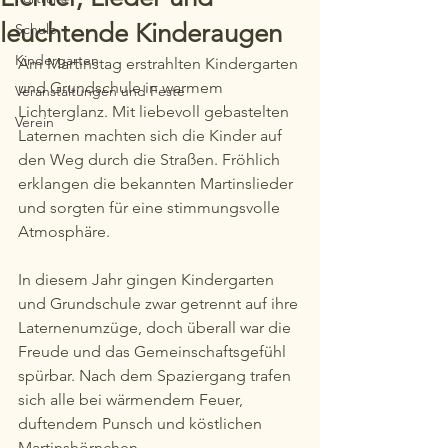
leuchtende Kinderaugen
Schule
Kindergarten
Am Martinstag erstrahlten Kindergarten 
und Grundschule in warmem 
Veranstaltungen und Feste
Lichterglanz. Mit liebevoll gebastelten 
Verein
Laternen machten sich die Kinder auf 
den Weg durch die Straßen. Fröhlich 
erklangen die bekannten Martinslieder 
und sorgten für eine stimmungsvolle 
Atmosphäre.
In diesem Jahr gingen Kindergarten 
und Grundschule zwar getrennt auf ihre 
Laternenumzüge, doch überall war die 
Freude und das Gemeinschaftsgefühl 
spürbar. Nach dem Spaziergang trafen 
sich alle bei wärmendem Feuer, 
duftendem Punsch und köstlichen 
Martinshörnchen.