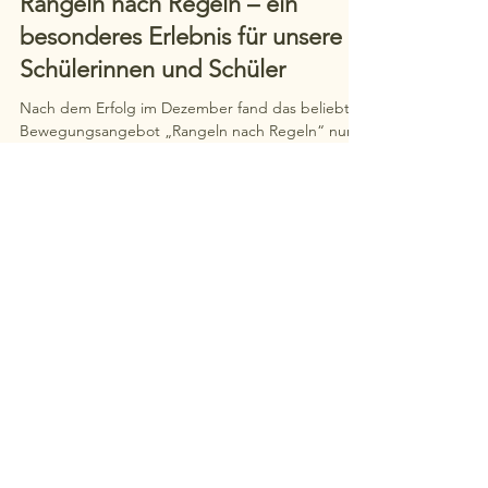
21. März
1 Min. Lesezeit
SCHULE
Rangeln nach Regeln – ein
besonderes Erlebnis für unsere
Schülerinnen und Schüler
Nach dem Erfolg im Dezember fand das beliebte
Bewegungsangebot „Rangeln nach Regeln“ nun
erneut für die 2., 3. und 4. Klassen statt. Die
Kinder probierten ihre Kraft an Schlagpolstern,
traten im Sumo-Stil gegeneinander an und
genossen eine abschließende Meditation – voller
Begeisterung, Fairness und strahlender Gesichter.
Ein Erlebnis, das sie so schnell nicht vergessen
werden!