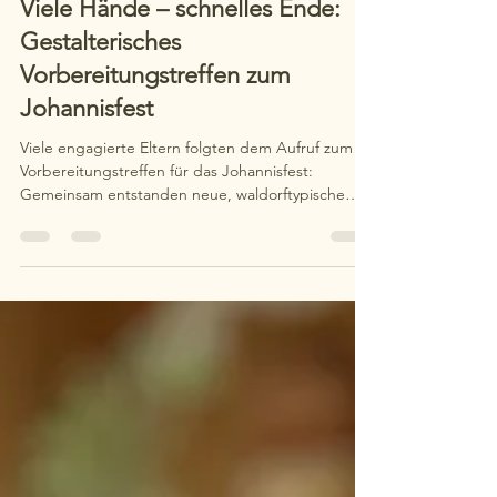
Viele Hände – schnelles Ende:
Gestalterisches
Vorbereitungstreffen zum
Johannisfest
Viele engagierte Eltern folgten dem Aufruf zum
Vorbereitungstreffen für das Johannisfest:
Gemeinsam entstanden neue, waldorftypische
Schilder mit hohem Wiedererkennungswert sowie
ein eigenes Elternschaftsschild für den Umzug. Mit
viel Einsatz wurde geschliffen, gebohrt und
gestaltet – ein rundum gelungener Abend voller
Gemeinschaft und Kreativität.