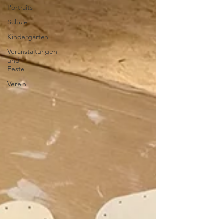
Portraits
Schule
Kindergarten
Veranstaltungen
und
Feste
Verein