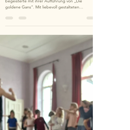
Lernfreude
Es wurde märchenhaft in unserer ersten Klasse: sie
begeisterte mit ihrer Aufführung von „Die
goldene Gans“. Mit liebevoll gestalteten
Kostümen, eindrucksvollen Kulissen und großer
Hingabe zeigten die Kinder ihr Können. Ein
fröhlicher Ausklang im Garten mit Gesang und
einem spielerischen Einblick ins kleine Einmaleins
rundete den besonderen Nachmittag ab.