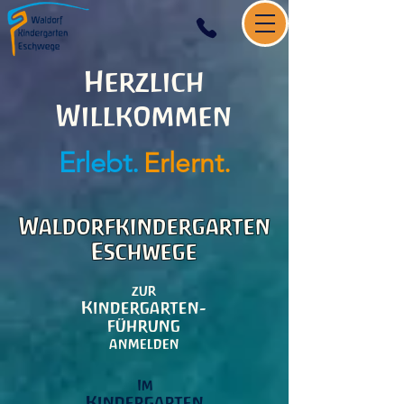
Herzlich
Willkommen
Erlebt.
Erlernt.
Waldorfkindergarten
Eschwege
zur
Kindergarten-
führung
anmelden
Im
Kindergarten