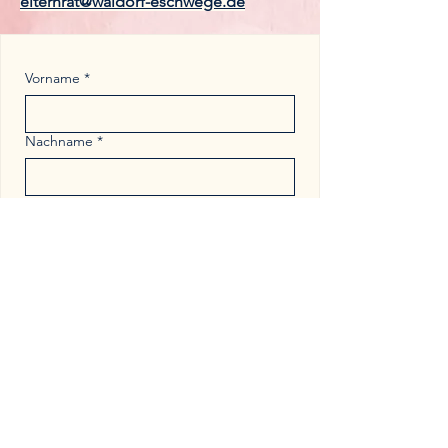
elternrat@waldorf-eschwege.de
Vorname
*
Nachname
*
E-Mail
*
Telefonnummer / Handynummer
Nachricht
*