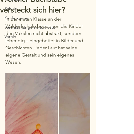
versteckt sich hier?
Schule
Kindergarten
In der ersten Klasse an der 
Waldorfschule begegnen die Kinder 
Veranstaltungen und Feste
den Vokalen nicht abstrakt, sondern 
Verein
lebendig – eingebettet in Bilder und 
Geschichten. Jeder Laut hat seine 
eigene Gestalt und sein eigenes 
Wesen.