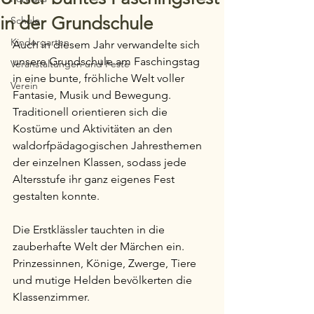
in der Grundschule
Schule
Kindergarten
Auch in diesem Jahr verwandelte sich 
unsere Grundschule am Faschingstag 
Veranstaltungen und Feste
in eine bunte, fröhliche Welt voller 
Verein
Fantasie, Musik und Bewegung. 
Traditionell orientieren sich die 
Kostüme und Aktivitäten an den 
waldorfpädagogischen Jahresthemen 
der einzelnen Klassen, sodass jede 
Altersstufe ihr ganz eigenes Fest 
gestalten konnte.
Die Erstklässler tauchten in die 
zauberhafte Welt der Märchen ein. 
Prinzessinnen, Könige, Zwerge, Tiere 
und mutige Helden bevölkerten die 
Klassenzimmer.