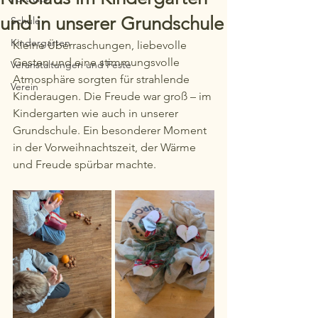
und in unserer Grundschule
Schule
Kindergarten
Kleine Überraschungen, liebevolle 
Gesten und eine stimmungsvolle 
Veranstaltungen und Feste
Atmosphäre sorgten für strahlende 
Verein
Kinderaugen. Die Freude war groß – im 
Kindergarten wie auch in unserer 
Grundschule. Ein besonderer Moment 
in der Vorweihnachtszeit, der Wärme 
und Freude spürbar machte.