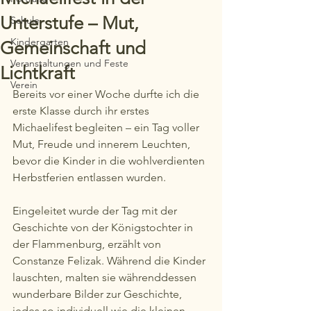
Unterstufe – Mut,
Schule
Kindergarten
Gemeinschaft und
Veranstaltungen und Feste
Lichtkraft
Verein
Bereits vor einer Woche durfte ich die 
erste Klasse durch ihr erstes 
Michaelifest begleiten – ein Tag voller 
Mut, Freude und innerem Leuchten, 
bevor die Kinder in die wohlverdienten 
Herbstferien entlassen wurden. 
Eingeleitet wurde der Tag mit der 
Geschichte von der Königstochter in 
der Flammenburg, erzählt von 
Constanze Felizak. Während die Kinder 
lauschten, malten sie währenddessen 
wunderbare Bilder zur Geschichte, 
jedes so individuell wie die kleinen 