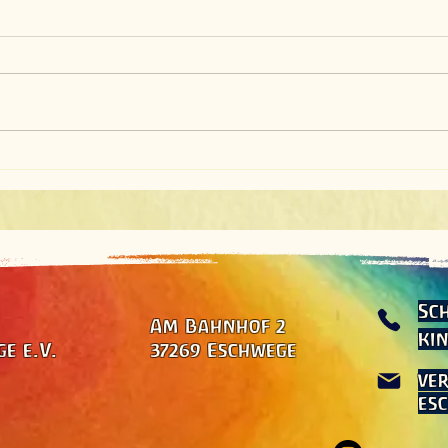
Sch
Am Bahnhof 2
kin
e e.V.
37269 Eschwege
ve
es