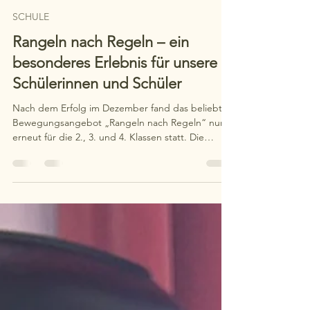
Jennifer Zindler
21. März
1 Min. Lesezeit
SCHULE
Rangeln nach Regeln – ein
besonderes Erlebnis für unsere
Schülerinnen und Schüler
Nach dem Erfolg im Dezember fand das beliebte
Bewegungsangebot „Rangeln nach Regeln“ nun
erneut für die 2., 3. und 4. Klassen statt. Die
Kinder probierten ihre Kraft an Schlagpolstern,
traten im Sumo-Stil gegeneinander an und
genossen eine abschließende Meditation – voller
Begeisterung, Fairness und strahlender Gesichter.
Ein Erlebnis, das sie so schnell nicht vergessen
werden!