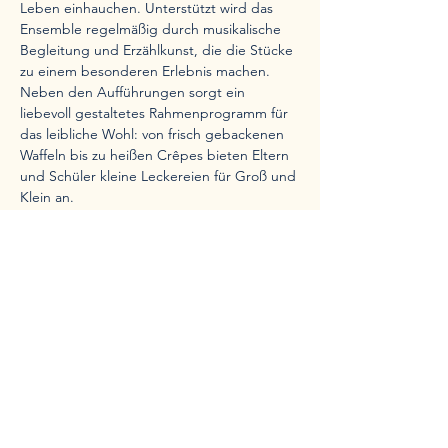
Leben einhauchen. Unterstützt wird das 
Ensemble regelmäßig durch musikalische 
Begleitung und Erzählkunst, die die Stücke 
zu einem besonderen Erlebnis machen.
Neben den Aufführungen sorgt ein 
liebevoll gestaltetes Rahmenprogramm für 
das leibliche Wohl: von frisch gebackenen 
Waffeln bis zu heißen Crêpes bieten Eltern 
und Schüler kleine Leckereien für Groß und 
Klein an.
Die Eschweger Puppenbühne ist seit ihrer 
Gründung im Jahr 1996 ein fester 
Bestandteil des kulturellen Lebens in der 
Region. Jahr für Jahr zieht sie zahlreiche 
Kindergärten, Schulklassen und Familien 
aus dem Werra-Meißner-Kreis und darüber 
hinaus an – und begeistert mit 
fantasievollen Geschichten, 
handgemachten Puppen und lebendigen 
Inszenierungen.