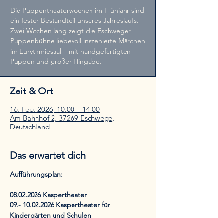
Die Puppentheaterwochen im Frühjahr sind
ein fester Bestandteil unseres Jahreslaufs.
Zwei Wochen lang zeigt die Eschweger
Puppenbühne liebevoll inszenierte Märchen
im Eurythmiesaal – mit handgefertigten
Puppen und großer Hingabe.
Zeit & Ort
16. Feb. 2026, 10:00 – 14:00
Am Bahnhof 2, 37269 Eschwege,
Deutschland
Das erwartet dich
Aufführungsplan:
08.02.2026 Kaspertheater
09.- 10.02.2026 Kaspertheater für 
Kindergärten und Schulen