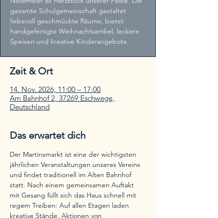
November ist Herzstück unserer Feste. Die
gesamte Schulgemeinschaft gestaltet
liebevoll geschmückte Räume, bietet
handgefertigte Weihnachtsartikel, leckere
Speisen und kreative Kinderangebote.
Zeit & Ort
14. Nov. 2026, 11:00 – 17:00
Am Bahnhof 2, 37269 Eschwege,
Deutschland
Das erwartet dich
Der Martinsmarkt ist eine der wichtigsten 
jährlichen Veranstaltungen unseres Vereins 
und findet traditionell im Alten Bahnhof 
statt. Nach einem gemeinsamen Auftakt 
mit Gesang füllt sich das Haus schnell mit 
regem Treiben: Auf allen Etagen laden 
kreative Stände, Aktionen von 