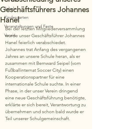
Geschäftsführers Johannes
Schule
Kindergarten
Hanel
Veranstaltungen und Feste
Bei der letzten Mitgliederversammlung 
Verein
wurde unser Geschäftsführer Johannes 
Hanel feierlich verabschiedet.
Johannes trat Anfang des vergangenen 
Jahres an unsere Schule heran, als er 
zusammen mit Bernward Seipel (vom 
Fußballinternat Soccer City) einen 
Kooperationspartner für eine 
internationale Schule suchte. In einer 
Phase, in der unser Verein dringend 
eine neue Geschäftsführung benötigte, 
erklärte er sich bereit, Verantwortung zu 
übernehmen und schon bald wurde er 
Teil unserer Schulgemeinschaft.