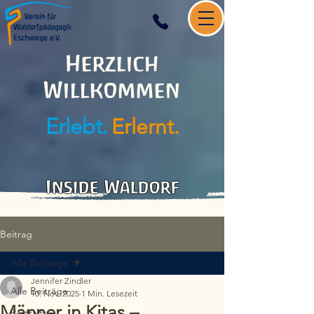
Herzlich
Willkommen
Erlebt.
Erlernt.
Inside Waldorf
Beitrag
Alle Beiträge
Jennifer Zindler
Alle Beiträge
10. Nov. 2025
1 Min. Lesezeit
Männer in Kitas –
Portraits