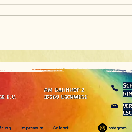
Viele Hände – schnelles
Ein 
Ende: Gestalterisches
Nachm
Vorbereitungstreffen zum
Musi
Johannisfest
Sch
Am Bahnhof 2
kin
e e.V.
37269 Eschwege
ve
es
ärung
Impressum
Anfahrt
Instagram