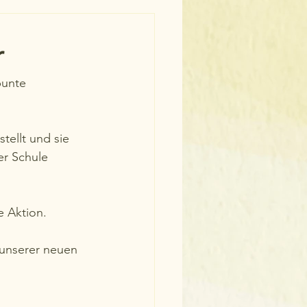
r
bunte 
ellt und sie 
r Schule 
 Aktion. 
 unserer neuen 