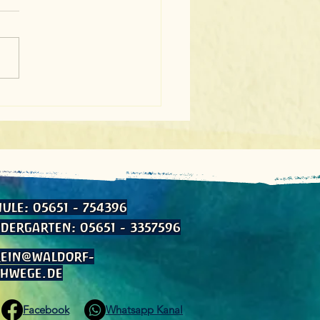
märchenhafter
ittag voller Spiel,
k und Lernfreude
ule: 05651 - 754396
dergarten: 05651 - 3357596
rein@waldorf-
chwege.de
Facebook
Whatsapp Kanal