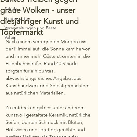
graue Wolken - unser
Schule
Kindergarten
diesjähriger Kunst und
Veranstaltungen und Feste
Töpfermarkt
Verein
Nach einem verregneten Morgen riss 
der Himmel auf, die Sonne kam hervor 
und immer mehr Gäste strömten in die 
Eisenbahnstraße. Rund 40 Stände 
sorgten für ein buntes, 
abwechslungsreiches Angebot aus 
Kunsthandwerk und Selbstgemachtem 
aus natürlichen Materialien.
Zu entdecken gab es unter anderem 
kunstvoll gestaltete Keramik, natürliche 
Seifen, bunten Schmuck mit Blüten, 
Holzvasen und -bretter, genähte und 
gefilzte Unikate wie Taschen oder 